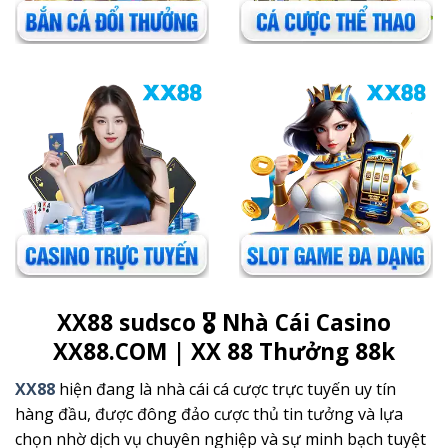
XX88 sudsco 🎖️ Nhà Cái Casino
XX88.COM | XX 88 Thưởng 88k
XX88
hiện đang là nhà cái cá cược trực tuyến uy tín
hàng đầu, được đông đảo cược thủ tin tưởng và lựa
chọn nhờ dịch vụ chuyên nghiệp và sự minh bạch tuyệt