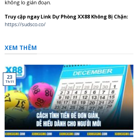
không lo gián đoạn.
Truy cập ngay Link Dự Phòng XX88 Không Bị Chặn:
https://sudsco.co/
XEM THÊM
23
Th11