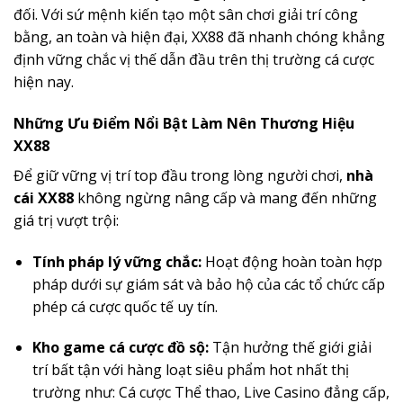
đối. Với sứ mệnh kiến tạo một sân chơi giải trí công
bằng, an toàn và hiện đại, XX88 đã nhanh chóng khẳng
định vững chắc vị thế dẫn đầu trên thị trường cá cược
hiện nay.
Những Ưu Điểm Nổi Bật Làm Nên Thương Hiệu
XX88
Để giữ vững vị trí top đầu trong lòng người chơi,
nhà
cái XX88
không ngừng nâng cấp và mang đến những
giá trị vượt trội:
Tính pháp lý vững chắc:
Hoạt động hoàn toàn hợp
pháp dưới sự giám sát và bảo hộ của các tổ chức cấp
phép cá cược quốc tế uy tín.
Kho game cá cược đồ sộ:
Tận hưởng thế giới giải
trí bất tận với hàng loạt siêu phẩm hot nhất thị
trường như: Cá cược Thể thao, Live Casino đẳng cấp,