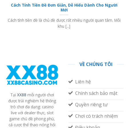
Cách Tính Tiền Đề Đơn Giản, Dễ Hiểu Dành Cho Người
Mới
Cách tính tiền đề là chủ đề được rất nhiều người quan tâm. Mỗi
khu [...]
VỀ CHÚNG TÔI
Liên hệ
Chính sách bảo mật
Tại
XX88
mỗi người chơi
được trải nghiệm hệ thống
Quyền riêng tư
trò chơi đa dạng: casino
live với dealer thực, slot
Chơi có trách nhiệm
game chủ đề phong phú,
cá cược thể thao nóng hổi
Điều khoản