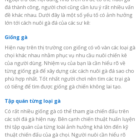
đá thành công, người chơi cũng cần lưu ý rất nhiều vấn
đề khác nhau. Dưới đây là một số yếu tố có ảnh hưởng
lớn tới cách nuôi gà đá của các sư kê:
Giống gà
Hiện nay trên thị trường con giống có vô vàn các loại gà
chọi khác nhau nhằm phục vụ nhu cầu nuôi chiến kê
của người dùng. Nhiệm vụ của bạn là cần hiểu rõ về
từng giống gà để xây dựng các cách nuôi gà đá sao cho
phù hợp nhất. Tốt nhất người chơi nên tìm các trại gà
có tiếng để tìm được giống gà chiến không lai tạo.
Tập quán từng loại gà
Có rất nhiều giống gà có thể tham gia chiến đấu trên
các sới đá gà hiện nay. Bên cạnh chiến thuật huấn luyện
thì tập quán của từng loài ảnh hưởng khá lớn đến kỹ
thuật chiến đấu của gà chọi. Người nuôi cần hiểu rõ