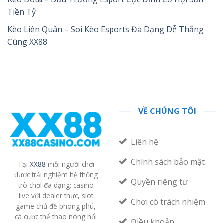
Tiền Tỷ
Kèo Liên Quân – Soi Kèo Esports Đa Dạng Dễ Thắng
Cùng XX88
VỀ CHÚNG TÔI
Liên hệ
Chính sách bảo mật
Tại
XX88
mỗi người chơi
được trải nghiệm hệ thống
Quyền riêng tư
trò chơi đa dạng: casino
live với dealer thực, slot
Chơi có trách nhiệm
game chủ đề phong phú,
cá cược thể thao nóng hổi
Điều khoản