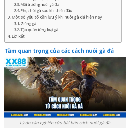
Môi trường nuôi gà đá
Phục hồi gà sau khi chiến đấu
Một số yếu tố cần lưu ý khi nuôi gà đá hiện nay
Giống gà
Tập quán từng loại gà
Lời kết
Tầm quan trọng của các cách nuôi gà đá
Lý do cần nghiên cứu bài bản cách nuôi gà đá