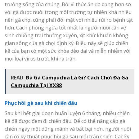
trường sống của chúng. Bởi vì thức ăn đa dạng hơn so
với gà được nuôi trong môi trường tự nhiên khá nhiều
nên gà chọi cũng phải đối mặt với nhiều rủi ro bệnh tật
hơn. Cách phòng ngừa tốt nhất là người nuôi cần vệ
sinh chuồng trại thường xuyên, xịt khử khuẩn không
gian sống của gà chọi định kỳ. Điều này sẽ giúp chiến
kê của bạn có một sức khỏe dẻo dai và miễn nhiễm với
mọi loại virus trước khi ra trận.
READ
Đá Gà Campuchia Là Gì? Cách Chơi Đá Gà
Campuchia Tại XX88
Phục hồi gà sau khi chiến đấu
Sau khi hết giai đoạn huấn luyện 6 tháng, nhiều chiến
kê đã được đem đi chiến đấu. Để có thể nâng cấp gà
chiến ngày một dũng mãnh và bất bại hơn, người nuôi
cần có kỹ thuật phục hồi gà sau mỗi trận chiến. Các kỹ