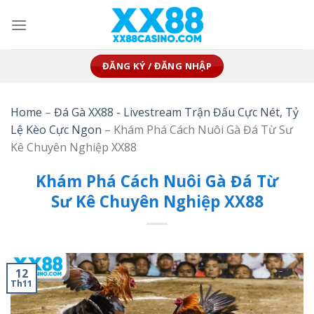
Skip
to
content
ĐĂNG KÝ / ĐĂNG NHẬP
Home
–
Đá Gà XX88 - Livestream Trận Đấu Cực Nét, Tỷ
Lệ Kèo Cực Ngon
–
Khám Phá Cách Nuôi Gà Đá Từ Sư
Kê Chuyên Nghiệp XX88
Khám Phá Cách Nuôi Gà Đá Từ
Sư Kê Chuyên Nghiệp XX88
12
Th11