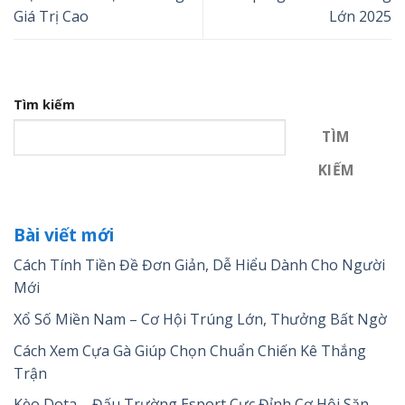
Giá Trị Cao
Lớn 2025
Tìm kiếm
TÌM
KIẾM
Bài viết mới
Cách Tính Tiền Đề Đơn Giản, Dễ Hiểu Dành Cho Người
Mới
Xổ Số Miền Nam – Cơ Hội Trúng Lớn, Thưởng Bất Ngờ
Cách Xem Cựa Gà Giúp Chọn Chuẩn Chiến Kê Thắng
Trận
Kèo Dota – Đấu Trường Esport Cực Đỉnh Cơ Hội Săn