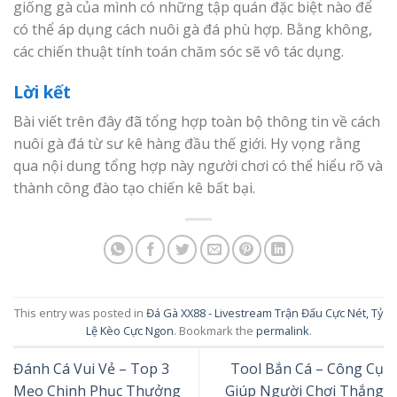
giống gà của mình có những tập quán đặc biệt nào để
có thể áp dụng cách nuôi gà đá phù hợp. Bằng không,
các chiến thuật tính toán chăm sóc sẽ vô tác dụng.
Lời kết
Bài viết trên đây đã tổng hợp toàn bộ thông tin về cách
nuôi gà đá từ sư kê hàng đầu thế giới. Hy vọng rằng
qua nội dung tổng hợp này người chơi có thể hiểu rõ và
thành công đào tạo chiến kê bất bại.
This entry was posted in
Đá Gà XX88 - Livestream Trận Đấu Cực Nét, Tỷ
Lệ Kèo Cực Ngon
. Bookmark the
permalink
.
Đánh Cá Vui Vẻ – Top 3
Tool Bắn Cá – Công Cụ
Mẹo Chinh Phục Thưởng
Giúp Người Chơi Thắng