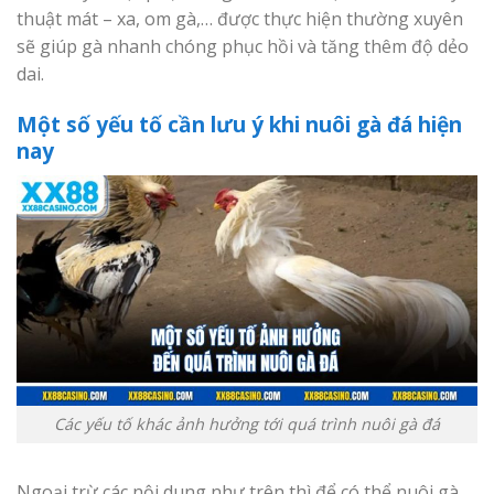
thuật mát – xa, om gà,… được thực hiện thường xuyên
sẽ giúp gà nhanh chóng phục hồi và tăng thêm độ dẻo
dai.
Một số yếu tố cần lưu ý khi nuôi gà đá hiện
nay
Các yếu tố khác ảnh hưởng tới quá trình nuôi gà đá
Ngoại trừ các nội dung như trên thì để có thể nuôi gà