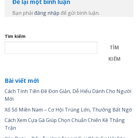
Để lại một bình luận
Bạn phải
đăng nhập
để gửi bình luận.
Tìm kiếm
TÌM
KIẾM
Bài viết mới
Cách Tính Tiền Đề Đơn Giản, Dễ Hiểu Dành Cho Người
Mới
Xổ Số Miền Nam – Cơ Hội Trúng Lớn, Thưởng Bất Ngờ
Cách Xem Cựa Gà Giúp Chọn Chuẩn Chiến Kê Thắng
Trận