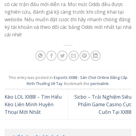
có các trận đấu mới diễn ra. Mọi mức Odds đều được
nghiên cứu, đánh giá kỹ càng trước khi công khai tại
website. Nếu muốn đặt cược thì hãy nhanh chóng đăng
ký tài khoản và theo dõi các bảng Odds mới nhất tại nhà
cái nhé!
This entry was posted in
Esports XX88 - Sân Chơi Online Đẳng Cấp
Rinh Thưởng Về Tay
. Bookmark the
permalink
.
Kèo LOL XX88 – Tìm Hiểu
Sicbo – Trải Nghiệm Siêu
Kèo Liên Minh Huyền
Phẩm Game Casino Cực
Thoại Mới Nhất
Cuốn Tại XX88