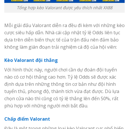
Tổng hợp kèo Valorant được yêu thích nhất XX88
Mỗi giải đấu Valorant diễn ra đều đi kèm với những kèo
cược siêu hấp dẫn. Nhà cái cập nhật tỷ lệ Odds liên tục
dựa trên diễn biến thực tế của trận đấu nên đảm bảo
không làm gián đoạn trải nghiệm cá độ của hội viên:
Kèo Valorant đội thắng
Với hình thức này, người chơi cần dự đoán đội tuyển
nào có cơ hội thắng cao hơn. Tỷ lệ Odds sẽ được xác
định dựa trên những thông tin cơ bản như đội hình
tuyển thủ, phong độ, thành tích vừa đạt được. Dù lựa
chọn cửa nào thì cũng có tỷ lệ thắng lên đến 50%, rất
phù hợp với những người mới bắt đầu.
Chấp điểm Valorant
Đây là một trong những loại kèo Valorant cực phổ biến