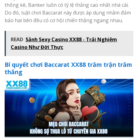
thống kê, Banker luôn có tỷ lệ thắng cao nhất nhà cái.
Do đó, luật chơi Baccarat này được áp dụng nhằm đảm
bảo hai bên đều có cơ hội chiến thắng ngang nhau.
READ
Sảnh Sexy Casino XX88 - Trải Nghiệm
Casino Như Đời Thực
Bí quyết chơi Baccarat XX88 trăm trận trăm
thắng