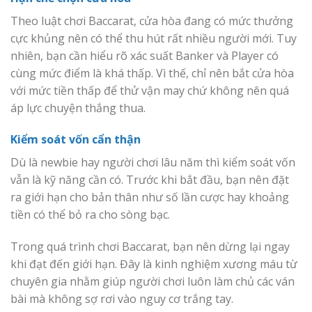
Theo luật chơi Baccarat, cửa hòa đang có mức thưởng
cực khủng nên có thể thu hút rất nhiều người mới. Tuy
nhiên, bạn cần hiểu rõ xác suất Banker và Player có
cùng mức điểm là khá thấp. Vì thế, chỉ nên bắt cửa hòa
với mức tiền thấp để thử vận may chứ không nên quá
áp lực chuyện thắng thua.
Kiểm soát vốn cẩn thận
Dù là newbie hay người chơi lâu năm thì kiểm soát vốn
vẫn là kỹ năng cần có. Trước khi bắt đầu, bạn nên đặt
ra giới hạn cho bản thân như số lần cược hay khoảng
tiền có thể bỏ ra cho sòng bạc.
Trong quá trình chơi Baccarat, bạn nên dừng lại ngay
khi đạt đến giới hạn. Đây là kinh nghiệm xương máu từ
chuyên gia nhằm giúp người chơi luôn làm chủ các ván
bài mà không sợ rơi vào nguy cơ trắng tay.