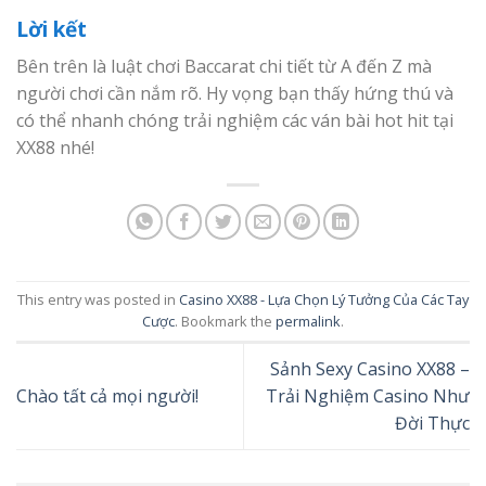
Lời kết
Bên trên là luật chơi Baccarat chi tiết từ A đến Z mà
người chơi cần nắm rõ. Hy vọng bạn thấy hứng thú và
có thể nhanh chóng trải nghiệm các ván bài hot hit tại
XX88 nhé!
This entry was posted in
Casino XX88 - Lựa Chọn Lý Tưởng Của Các Tay
Cược
. Bookmark the
permalink
.
Sảnh Sexy Casino XX88 –
Chào tất cả mọi người!
Trải Nghiệm Casino Như
Đời Thực