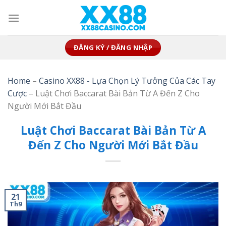
Skip
to
content
ĐĂNG KÝ / ĐĂNG NHẬP
Home
–
Casino XX88 - Lựa Chọn Lý Tưởng Của Các Tay
Cược
–
Luật Chơi Baccarat Bài Bản Từ A Đến Z Cho
Người Mới Bắt Đầu
Luật Chơi Baccarat Bài Bản Từ A
Đến Z Cho Người Mới Bắt Đầu
21
Th9