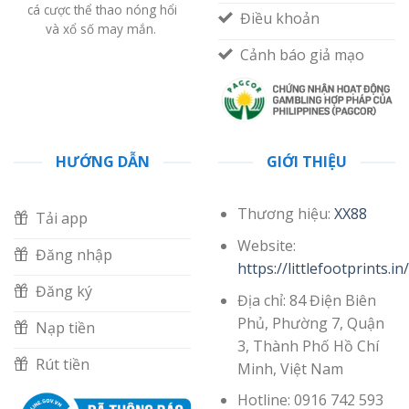
cá cược thể thao nóng hổi
Điều khoản
và xổ số may mắn.
Cảnh báo giả mạo
HƯỚNG DẪN
GIỚI THIỆU
Thương hiệu:
XX88
Tải app
Website:
Đăng nhập
https://littlefootprints.in/
Đăng ký
Địa chỉ: 84 Điện Biên
Phủ, Phường 7, Quận
Nạp tiền
3, Thành Phố Hồ Chí
Rút tiền
Minh, Việt Nam
Hotline: 0916 742 593