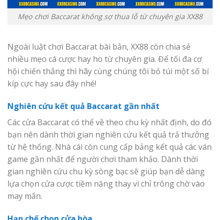
Mẹo chơi Baccarat không sợ thua lỗ từ chuyên gia XX88
Ngoài luật chơi Baccarat bài bản, XX88 còn chia sẻ
nhiều mẹo cá cược hay ho từ chuyên gia. Để tối đa cơ
hội chiến thắng thì hãy cùng chúng tôi bỏ túi một số bí
kíp cực hay sau đây nhé!
Nghiên cứu kết quả Baccarat gần nhất
Các cửa Baccarat có thể về theo chu kỳ nhất định, do đó
bạn nên dành thời gian nghiên cứu kết quả trả thưởng
từ hệ thống. Nhà cái còn cung cấp bảng kết quả các ván
game gần nhất để người chơi tham khảo. Dành thời
gian nghiên cứu chu kỳ sòng bạc sẽ giúp bạn dễ dàng
lựa chọn cửa cược tiềm năng thay vì chỉ trông chờ vào
may mắn.
Hạn chế chọn cửa hòa