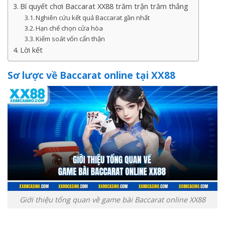
Bí quyết chơi Baccarat XX88 trăm trận trăm thắng
Nghiên cứu kết quả Baccarat gần nhất
Hạn chế chọn cửa hòa
Kiểm soát vốn cẩn thận
Lời kết
Sơ lược về Baccarat online tại XX88
Giới thiệu tổng quan về game bài Baccarat online XX88