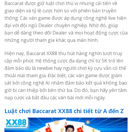
Baccarat được giữ luật chơi thú vị nhưng cải tiến về
giao diện và tỷ lệ cược hơn so với phiên bản truyền
thống. Các ván game được áp dụng công nghệ live hiện
đại với đội ngũ Dealer chuyên nghiệp. Nhờ đó, giúp
bạn dễ dàng theo dõi Dealer và mọi hoạt động cược của
những người tham gia khác qua màn hình.
Hiện nay, Baccarat XX88 thu hút hàng nghìn lượt truy
cập mỗi phút. Hệ thống cược đa dạng chỉ từ 5K trở lên
đảm bảo dù là newbie hay người chơi kỳ cựu vẫn có thể
thoải mái tham gia. Đặc biệt, các ván game được giám
sát bởi công nghệ AI nhằm đảm bảo kết quả không bao
giờ bị can thiệp bởi bên thứ ba. Do đó, bạn hãy yên tâm
nạp cược và bắt đầu các ván bài mới mỗi ngày.
Luật chơi Baccarat XX88 chi tiết từ A đến Z