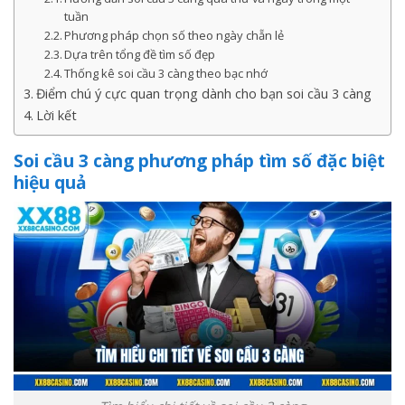
tuần
Phương pháp chọn số theo ngày chẵn lẻ
Dựa trên tổng đề tìm số đẹp
Thống kê soi cầu 3 càng theo bạc nhớ
Điểm chú ý cực quan trọng dành cho bạn soi cầu 3 càng
Lời kết
Soi cầu 3 càng phương pháp tìm số đặc biệt
hiệu quả