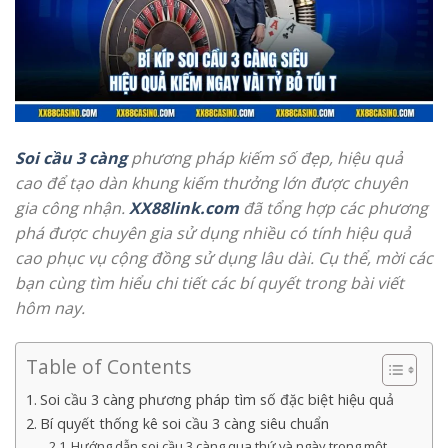
Soi cầu 3 càng
phương pháp kiếm số đẹp, hiệu quả
cao để tạo dàn khung kiếm thưởng lớn được chuyên
gia công nhận.
XX88link.com
đã tổng hợp các phương
phá được chuyên gia sử dụng nhiều có tính hiệu quả
cao phục vụ cộng đồng sử dụng lâu dài. Cụ thể, mời các
bạn cùng tìm hiểu chi tiết các bí quyết trong bài viết
hôm nay.
Table of Contents
Soi cầu 3 càng phương pháp tìm số đặc biệt hiệu quả
Bí quyết thống kê soi cầu 3 càng siêu chuẩn
Hướng dẫn soi cầu 3 càng qua thứ và ngày trong một