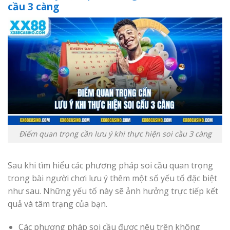
cầu 3 càng
Điểm quan trọng cần lưu ý khi thực hiện soi cầu 3 càng
Sau khi tìm hiểu các phương pháp soi cầu quan trọng
trong bài người chơi lưu ý thêm một số yếu tố đặc biệt
như sau. Những yếu tố này sẽ ảnh hưởng trực tiếp kết
quả và tâm trạng của bạn.
Các phương pháp soi cầu được nêu trên không