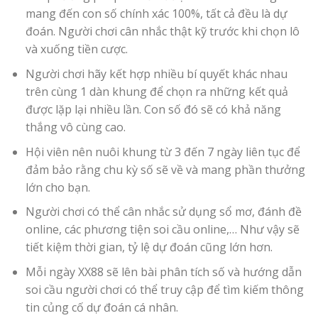
mang đến con số chính xác 100%, tất cả đều là dự
đoán. Người chơi cân nhắc thật kỹ trước khi chọn lô
và xuống tiền cược.
Người chơi hãy kết hợp nhiều bí quyết khác nhau
trên cùng 1 dàn khung để chọn ra những kết quả
được lặp lại nhiều lần. Con số đó sẽ có khả năng
thắng vô cùng cao.
Hội viên nên nuôi khung từ 3 đến 7 ngày liên tục để
đảm bảo rằng chu kỳ số sẽ về và mang phần thưởng
lớn cho bạn.
Người chơi có thể cân nhắc sử dụng sổ mơ, đánh đề
online, các phương tiện soi cầu online,… Như vậy sẽ
tiết kiệm thời gian, tỷ lệ dự đoán cũng lớn hơn.
Mỗi ngày XX88 sẽ lên bài phân tích số và hướng dẫn
soi cầu người chơi có thể truy cập để tìm kiếm thông
tin củng cố dự đoán cá nhân.