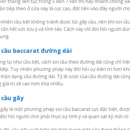
er thắng liên tục trong 5 đến 7 ván thì hãy nhanh chóng xác
lần tiếp theo ở cửa này là cực cao, đặt tiền vào đây người ch
nhiên cầu bệt không tránh được lúc gãy cầu, nên khi soi c
 cần hết sức lưu ý và tỉnh táo. Cách này chỉ đòi hỏi người dù
ụng.
 cầu baccarat đường dài
g tự như cầu bệt, cách soi cầu theo đường dài cũng chỉ hi
 tiếp. Tuy nhiên phương pháp này đòi hỏi sự kiên trì hơn kh
nhận dạng cầu đường dài. Tỷ lệ cược của cầu đường dài cũng 
 giá trị sẽ cao hơn khá nhiều.
 cầu gãy
gãy là một phương pháp soi cầu baccarat cực đặc biệt, được 
đòi hỏi người chơi phải thực sự tinh ý và quan sát kỹ mới có
 đó, cầu gãy xuất hiện khi tình trạng một cửa đang thắng liê