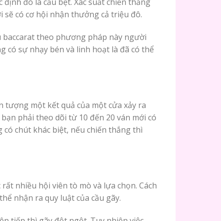
 định đó là cầu bệt. Xác suất chiến thắng
ơi sẽ có cơ hội nhận thưởng cả triệu đô.
ầu baccarat theo phương pháp này người
ng có sự nhạy bén và linh hoạt là đã có thể
ện tượng một kết quả của một cửa xảy ra
i bạn phải theo dõi từ 10 đến 20 ván mới có
có chút khác biệt, nếu chiến thắng thì
rất nhiều hội viên tò mò và lựa chọn. Cách
 thể nhận ra quy luật của cầu gãy.
n tiếp thì gãy đột ngột. Tuy nhiên việc