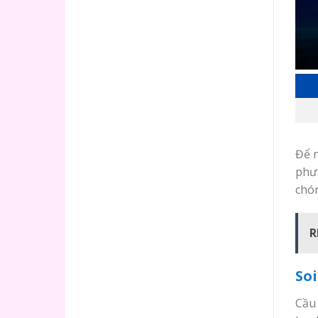
Để n
phươ
chón
R
Soi
Cầu 