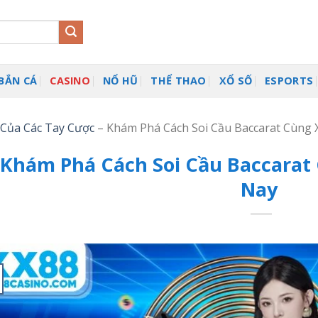
BẮN CÁ
CASINO
NỔ HŨ
THỂ THAO
XỔ SỐ
ESPORTS
 Của Các Tay Cược
–
Khám Phá Cách Soi Cầu Baccarat Cùng
Khám Phá Cách Soi Cầu Baccara
Nay