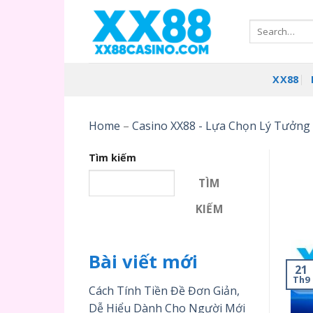
Skip
to
content
XX88
Home
–
Casino XX88 - Lựa Chọn Lý Tưởng
Tìm kiếm
TÌM
KIẾM
Bài viết mới
21
Th9
Cách Tính Tiền Đề Đơn Giản,
Dễ Hiểu Dành Cho Người Mới