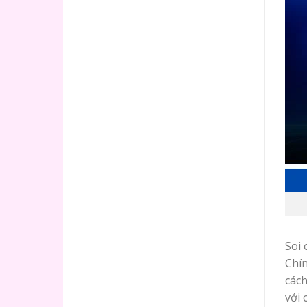
Soi 
Chín
cách
với 