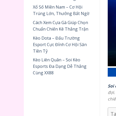
Xổ Số Miền Nam – Cơ Hội
Trúng Lớn, Thưởng Bất Ngờ
Cách Xem Cựa Gà Giúp Chọn
Chuẩn Chiến Kê Thắng Trận
Kèo Dota – Đấu Trường
Esport Cực Đỉnh Cơ Hội Săn
Tiền Tỷ
Kèo Liên Quân – Soi Kèo
Esports Đa Dạng Dễ Thắng
Cùng XX88
Soi
đợi.
chiế
Ta